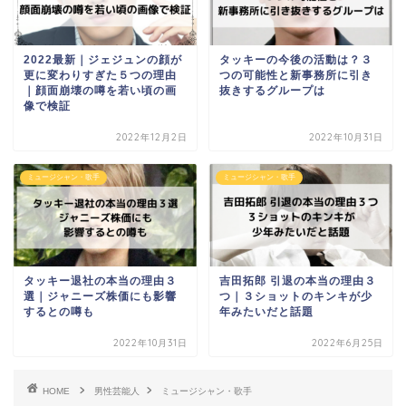
2022最新｜ジェジュンの顔が
タッキーの今後の活動は？３
更に変わりすぎた５つの理由
つの可能性と新事務所に引き
｜顔面崩壊の噂を若い頃の画
抜きするグループは
像で検証
2022年12月2日
2022年10月31日
ミュージシャン・歌手
ミュージシャン・歌手
タッキー退社の本当の理由３
吉田拓郎 引退の本当の理由３
選｜ジャニーズ株価にも影響
つ｜３ショットのキンキが少
するとの噂も
年みたいだと話題
2022年10月31日
2022年6月25日
HOME
男性芸能人
ミュージシャン・歌手