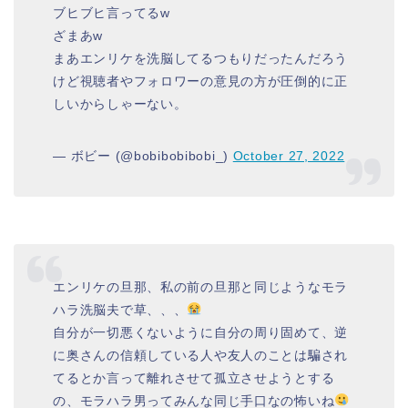
ブヒブヒ言ってるw
ざまあw
まあエンリケを洗脳してるつもりだったんだろう
けど視聴者やフォロワーの意見の方が圧倒的に正
しいからしゃーない。
— ボビー (@bobibobibobi_)
October 27, 2022
エンリケの旦那、私の前の旦那と同じようなモラ
ハラ洗脳夫で草、、、
自分が一切悪くないように自分の周り固めて、逆
に奥さんの信頼している人や友人のことは騙され
てるとか言って離れさせて孤立させようとする
の、モラハラ男ってみんな同じ手口なの怖いね