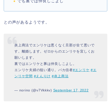
でも裏では仲良しこよし
との声があるようです。
炎上商法でエンリケは悪くなく旦那が全て悪いで
す。離婚します。ゼロからのエンリケを宜しくお
願いします。
裏ではエンリケと豚は仲良しこよし。
エンリケ夫婦の狙い通り。バカ信者
#エンリケ
#エ
ンリケ空間
#えんりけ
#炎上商法
— norino (@v7Vkkkv)
September 17, 2022