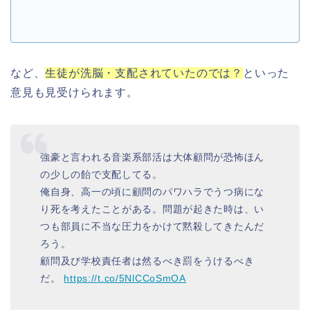
など、
生徒が洗脳・支配されていたのでは？
といった
意見も見受けられます。
強豪と言われる音楽系部活は大体顧問が恐怖ほん
の少しの飴で支配してる。
俺自身、高一の頃に顧問のパワハラでうつ病にな
り死を考えたことがある。問題が起きた時は、い
つも部員に不当な圧力をかけて黙殺してきたんだ
ろう。
顧問及び学校責任者は然るべき罰をうけるべき
だ。
https://t.co/5NlCCoSmOA