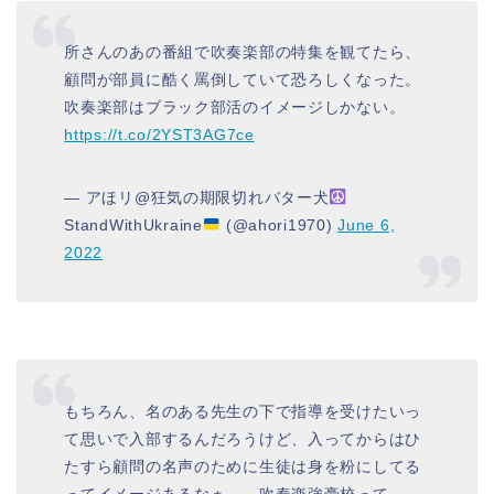
所さんのあの番組で吹奏楽部の特集を観てたら、
顧問が部員に酷く罵倒していて恐ろしくなった。
吹奏楽部はブラック部活のイメージしかない。
https://t.co/2YST3AG7ce
— アほリ@狂気の期限切れバター犬
StandWithUkraine
(@ahori1970)
June 6,
2022
もちろん、名のある先生の下で指導を受けたいっ
て思いで入部するんだろうけど、入ってからはひ
たすら顧問の名声のために生徒は身を粉にしてる
ってイメージあるなぁ、、吹奏楽強豪校って。