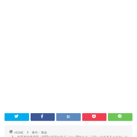
HOME
事件・事故
柏高校吹奏楽部｜顧問の名前が出てこない理由とは｜ブラックすぎるとのタレコ