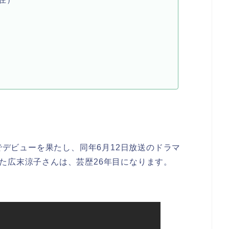
でデビューを果たし、同年
6
月
12
日放送のドラマ
た広末涼子さんは、芸歴
26
年目になります。