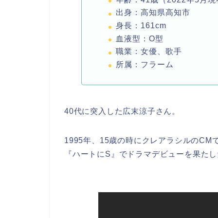
出身：高知県高知市
身長：
161cm
血液型：
O
型
職業：女優、歌手
所属：フラーム
40代に突入した広末涼子さん。
1995
年、15歳の時にクレアラシルの
CM
『ハートに
S
』でドラマデビューを果たし