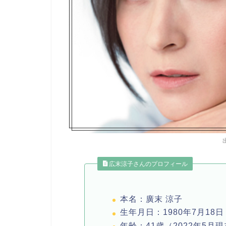
広末涼子さんのプロフィール
本名：廣末 涼子
生年月日：
1980
年
7
月
18
日
年齢：
41
歳（
2022
年5月現