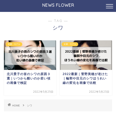
NEWS FLOWER
― TAG ―
シワ
女優・モデル
女優・モデル
北川景子の首のシワの原因３
2022最新｜菅野美穂が老けた
選｜いつから酷いのか若い頃
｜輪郭や目元のシワほうれい
の画像で検証
線の変化を画像で比較
2022年5月25日
2022年5月23日
HOME
シワ