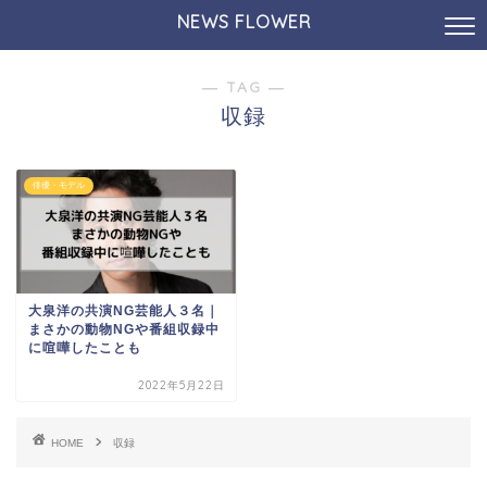
NEWS FLOWER
― TAG ―
収録
俳優・モデル
大泉洋の共演NG芸能人３名｜
まさかの動物NGや番組収録中
に喧嘩したことも
2022年5月22日
HOME
収録