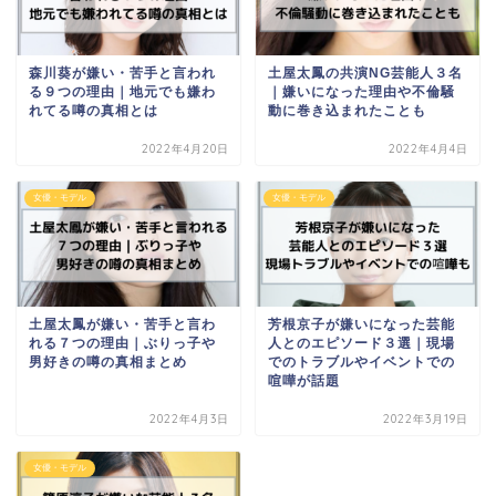
森川葵が嫌い・苦手と言われ
土屋太鳳の共演NG芸能人３名
る９つの理由｜地元でも嫌わ
｜嫌いになった理由や不倫騒
れてる噂の真相とは
動に巻き込まれたことも
2022年4月20日
2022年4月4日
女優・モデル
女優・モデル
土屋太鳳が嫌い・苦手と言わ
芳根京子が嫌いになった芸能
れる７つの理由｜ぶりっ子や
人とのエピソード３選｜現場
男好きの噂の真相まとめ
でのトラブルやイベントでの
喧嘩が話題
2022年4月3日
2022年3月19日
女優・モデル