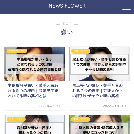
NEWS FLOWER
― TAG ―
嫌い
Hey!Say!JUMP
俳優・モデル
中島裕翔が嫌い・苦手と言わ
尾上松也が嫌い・苦手と言わ
れる５つの理由｜芸能界で嫌
れる７つの理由｜芸能人から
われてる噂の真相とは
の評判やチャラい噂の真相
2022年6月13日
2022年4月21日
女優・モデル
女優・モデル