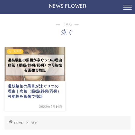
NEWS FLOWER
― TAG ―
泳ぐ
なにわ男子
道枝駿佑の黒目が泳ぐ３つの
理由｜病気（眼振/斜視/弱視）
可能性を画像で検証
2022年5月14日
HOME
泳ぐ