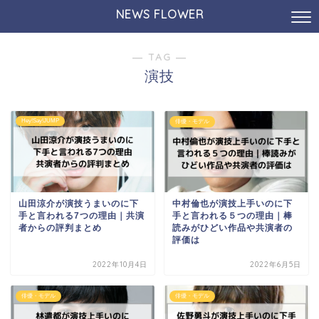
NEWS FLOWER
― TAG ―
演技
Hey!Say!JUMP
俳優・モデル
山田涼介が演技うまいのに下
中村倫也が演技上手いのに下
手と言われる7つの理由｜共演
手と言われる５つの理由｜棒
者からの評判まとめ
読みがひどい作品や共演者の
評価は
2022年10月4日
2022年6月5日
俳優・モデル
俳優・モデル