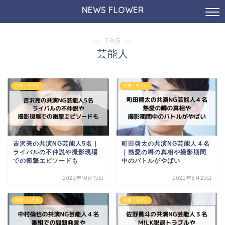
NEWS FLOWER
― TAG ―
芸能人
俳優・モデル
俳優・モデル
吉沢亮の共演NG芸能人5名｜
町田啓太の共演NG芸能人４名
ライバルの不仲説や撮影現場
｜熱愛の噂の真相や撮影期間
での衝撃エピソードも
中のバトルがやばい
2022年10月15日
2022年6月25日
俳優・モデル
俳優・モデル