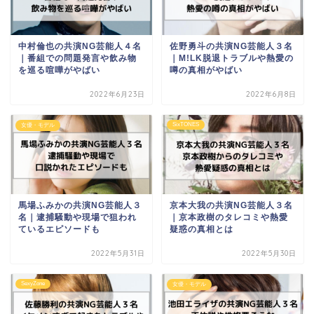
中村倫也の共演NG芸能人４名
佐野勇斗の共演NG芸能人３名
｜番組での問題発言や飲み物
｜M!LK脱退トラブルや熱愛の
を巡る喧嘩がやばい
噂の真相がやばい
2022年6月23日
2022年6月8日
SixTONES
女優・モデル
馬場ふみかの共演NG芸能人３
京本大我の共演NG芸能人３名
名｜逮捕騒動や現場で狙われ
｜京本政樹のタレコミや熱愛
ているエピソードも
疑惑の真相とは
2022年5月31日
2022年5月30日
SexyZone
女優・モデル