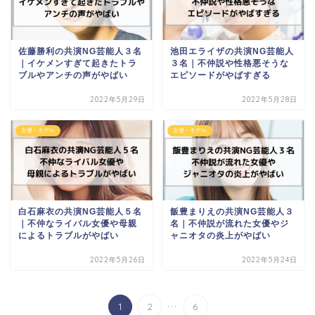
佐藤勝利の共演NG芸能人３名
池田エライザの共演NG芸能人
｜イケメンすぎて起きたトラ
３名｜不仲説や性格悪そうな
ブルやアンチの声がやばい
エピソードがやばすぎる
2022年5月29日
2022年5月28日
女優・モデル
女優・モデル
白石麻衣の共演NG芸能人５名
飯豊まりえの共演NG芸能人３
｜不仲なライバル女優や母親
名｜不仲説が流れた女優やジ
によるトラブルがやばい
ャニオタの炎上がやばい
2022年5月26日
2022年5月24日
...
1
2
6