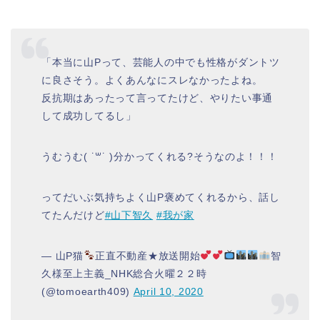
「本当に山Pって、芸能人の中でも性格がダントツ
に良さそう。よくあんなにスレなかったよね。
反抗期はあったって言ってたけど、やりたい事通
して成功してるし」
うむうむ( ˙꒳​˙ )分かってくれる?そうなのよ！！！
ってだいぶ気持ちよく山P褒めてくれるから、話し
てたんだけど
#山下智久
#我が家
— 山P猫
正直不動産★放送開始
智
久様至上主義_NHK総合火曜２２時
(@tomoearth409)
April 10, 2020