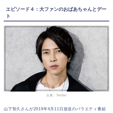
エピソード４：大ファンのおばあちゃんとデー
ト
出典：Twitter
山下智久さんが2019
年
4
月
11
日放送のバラエティ番組