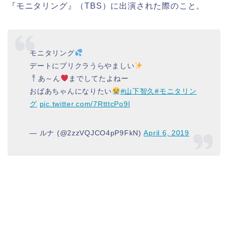
『モニタリング』（
TBS
）に出演された際のこと。
モニタリング
デートにプリクラうらやましい
あ～ん
までしてたよねー
おばあちゃんになりたい
#山下智久
#モニタリン
グ
pic.twitter.com/7RtttcPo9l
— ルナ (@2zzVQJCO4pP9FkN)
April 6, 2019