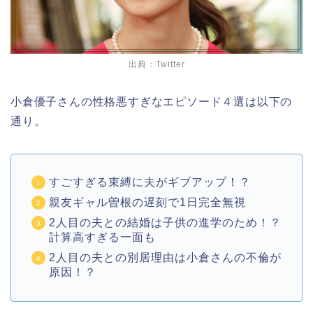
出典：Twitter
小倉優子さんの性格悪すぎなエピソード４選は以下の
通り。
すごすぎる束縛に夫がギブアップ！？
親友ギャル曽根の遅刻で
1
日完全無視
2
人目の夫との結婚は子供の進学のため！？
計算高すぎる一面も
2
人目の夫との別居理由は小倉さんの不倫が
原因！？