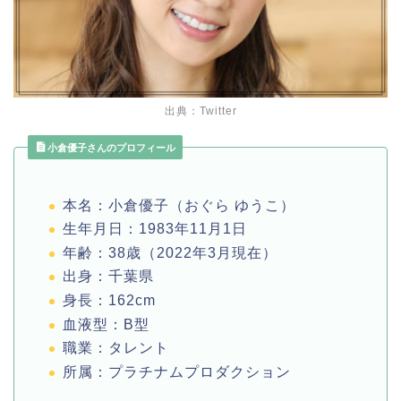
出典：Twitter
小倉優子さんのプロフィール
本名：小倉優子（おぐら ゆうこ）
生年月日：
1983
年
11
月
1
日
年齢：
38
歳（
2022
年
3
月現在）
出身：千葉県
身長：
162cm
血液型：
B
型
職業：タレント
所属：プラチナムプロダクション