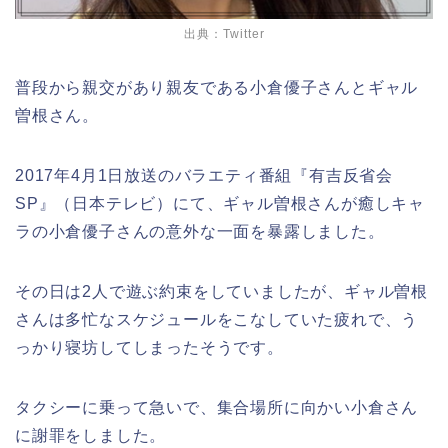
出典：Twitter
普段から親交があり親友である小倉優子さんとギャル
曽根さん。
2017
年
4
月
1
日放送のバラエティ番組『有吉反省会
SP』（
日本テレビ）
にて、ギャル曽根さんが癒しキャ
ラの小倉優子さんの意外な一面を暴露しました。
その日は
2
人で遊ぶ約束をしていましたが、ギャル曽根
さんは多忙なスケジュールをこなしていた疲れで、う
っかり寝坊してしまったそうです。
タクシーに乗って急いで、集合場所に向かい小倉さん
に謝罪をしました。