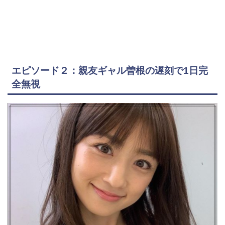
エピソード２：親友ギャル曽根の遅刻で
1
日完
全無視