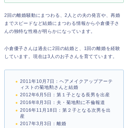
2
回の離婚騒動にまつわる、
2
人との夫の発言や、再婚
までスピードなど結婚にまつわる情報から小倉優子さ
んの独特な性格が明らかになっています。
小倉優子さんは過去に
2
回の結婚と、
1
回の離婚を経験
しています。現在は
3
人のお子さんを育てています。
2011
年
10
月
7
日：ヘアメイクアップアーテ
ィストの菊地勲さんと結婚
2012
年
6
月
5
日：第１子となる
長男を出産
2016
年
8
月
3
日：
夫・菊地勲に不倫報道
2016
年
11
月
18
日：第２子となる
次男を出
産
2017
年
3
月
3
日：
離婚