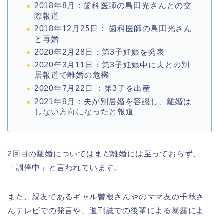
2018
年
8
月：
歯科医師の島田光さんとの交
際報道
2018
年
12
月
25
日：
歯科医師の島田光さん
と再婚
2020
年
2
月
28
日：
第
3
子妊娠を発表
2020
年
3
月
11
日：
第
3
子妊娠中に夫との別
居報道で離婚の危機
2020
年
7
月
22
日
：
第
3
子を出産
2021
年
9月：
夫が別居婚を容認し、離婚は
しない方向になったと報道
2
回目の離婚についてはまだ離婚には至っておらず、
「調停中」と言われています。
また、親友であるギャル曽根さんやのママ友の千秋さ
んテレビでの発言や、週刊誌での後輩による暴露によ