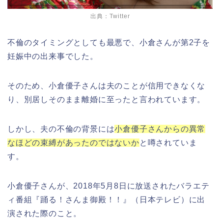
出典：Twitter
不倫のタイミングとしても最悪で、小倉さんが第
2
子を
妊娠中の出来事でした。
そのため、小倉優子さんは夫のことが信用できなくな
り、別居しそのまま離婚に至ったと言われています。
しかし、夫の不倫の背景には
小倉優子さんからの異常
なほどの束縛があったのではないか
と噂されていま
す。
小倉優子さんが、
2018
年
5
月
8
日に放送されたバラエテ
ィ番組『踊る！さんま御殿！！』（日本テレビ）に出
演された際のこと。