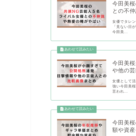
今田美桜
との不仲
女優でタレン
「見ない日が
今田美...
今田美桜
や他の芸
女優として活
強い今田美
言われ...
今田美桜
額や資産