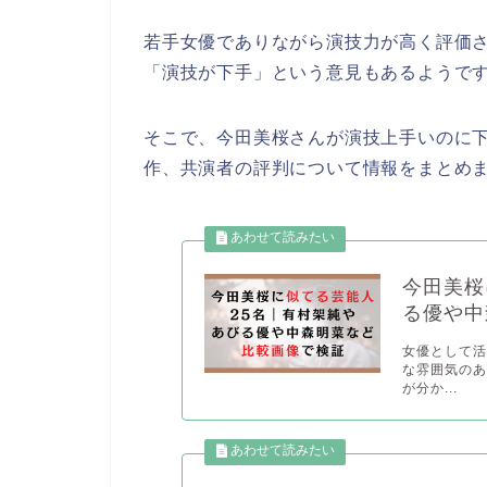
若手女優でありながら演技力が高く評価
「演技が下手」という意見もあるようで
そこで、今田美桜さんが演技上手いのに
作、共演者の評判について情報をまとめ
今田美桜
る優や中
女優として活
な雰囲気のあ
が分か...